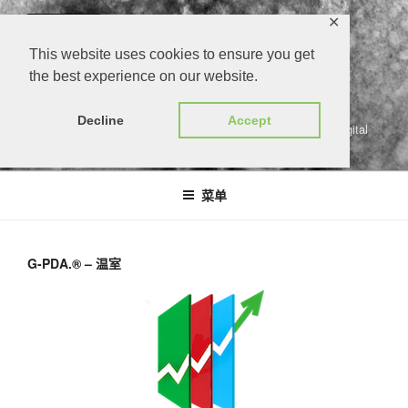
跳
✕
至
内
This website uses cookies to ensure you get
容
the best experience on our website.
G-PDA.®
Decline
Accept
gärtners persönlicher digitaler assistent | growers personal digital
assistant
菜单
G-PDA.® – 温室