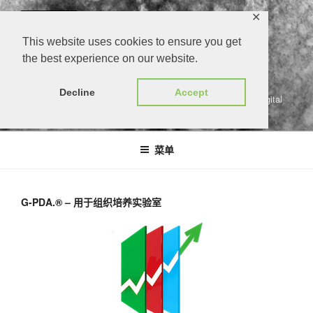
跳
✕
至
内
This website uses cookies to ensure you get
容
the best experience on our website.
G-PDA.®
Decline
Accept
gärtners persönlicher digitaler assistent | growers personal digital
assistant
菜单
G-PDA.® – 用于组织培养实验室