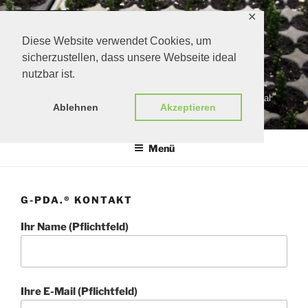
Zum
✕
Inhalt
springen
Diese Website verwendet Cookies, um
sicherzustellen, dass unsere Webseite ideal
nutzbar ist.
G-PDA.®
gärtners persönlicher digitaler assistent | growers personal
Ablehnen
Akzeptieren
digital assistant
Menü
G-PDA.® KONTAKT
Ihr Name (Pflichtfeld)
Ihre E-Mail (Pflichtfeld)