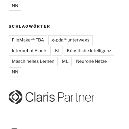
NN
SCHLAGWÖRTER
FileMaker® FBA
g-pda.® unterwegs
Internet of Plants
KI
Künstliche Intelligenz
Maschinelles Lernen
ML
Neurone Netze
NN