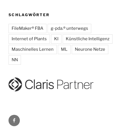
SCHLAGWÖRTER
FileMaker® FBA
g-pda.® unterwegs
Internet of Plants
KI
Künstliche Intelligenz
Maschinelles Lernen
ML
Neurone Netze
NN
g-
pda.