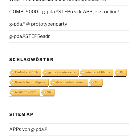
COMBI 5000 – g-pda.®STEPreadr APP jetzt online!
g-pda.® @ prototypenparty
g-pda.®STEPReadr
SCHLAGWÖRTER
FileMaker® FBA
g-pda.® unterwegs
Internet of Plants
KI
Künstliche Intelligenz
Maschinelles Lernen
ML
Neurone Netze
NN
SITEMAP
APPs von g-pda.®