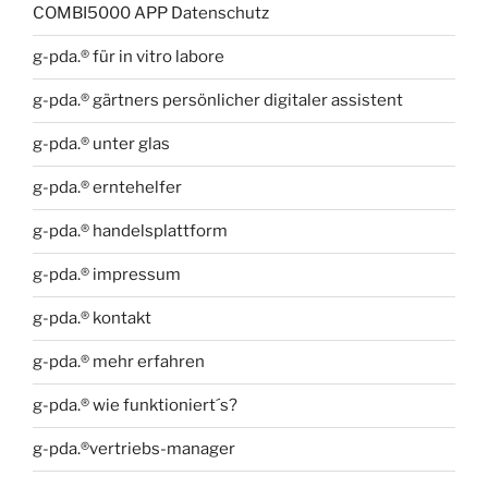
COMBI5000 APP Datenschutz
g-pda.® für in vitro labore
g-pda.® gärtners persönlicher digitaler assistent
g-pda.® unter glas
g-pda.® erntehelfer
g-pda.® handelsplattform
g-pda.® impressum
g-pda.® kontakt
g-pda.® mehr erfahren
g-pda.® wie funktioniert´s?
g-pda.®vertriebs-manager