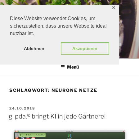
Zum
✕
Inhalt
springen
Diese Website verwendet Cookies, um
sicherzustellen, dass unsere Webseite ideal
nutzbar ist.
G-PDA.®
gärtners persönlicher digitaler assistent | growers personal
Ablehnen
Akzeptieren
digital assistant
Menü
SCHLAGWORT:
NEURONE NETZE
VERÖFFENTLICHT
24.10.2018
AM
g-pda.® bringt KI in jede Gärtnerei