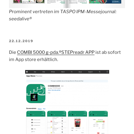
Prominent vertreten im TASPO IPM-Messejournal:
seedalive®
VERÖFFENTLICHT
22.12.2019
AM
Die
COMBI 5000 g-pda.®STEPreadr APP
ist ab sofort
im App store erhältlich.