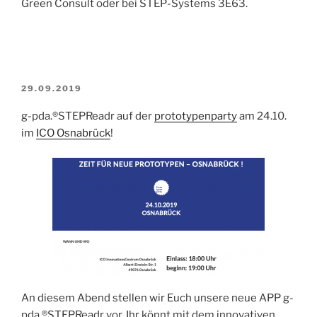
Green Consult oder bei STEP-Systems 3E63.
VERÖFFENTLICHT
29.09.2019
AM
g-pda.®STEPReadr auf der
prototypenparty
am 24.10.
im
ICO Osnabrück
!
An diesem Abend stellen wir Euch unsere neue APP g-
pda.®STEPReadr vor. Ihr könnt mit dem innovativen