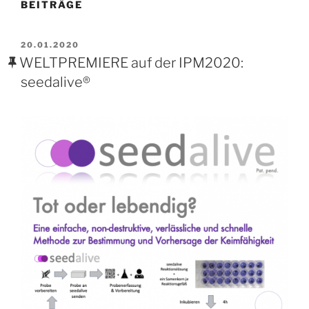
BEITRÄGE
VERÖFFENTLICHT
20.01.2020
AM
WELTPREMIERE auf der IPM2020:
seedalive®