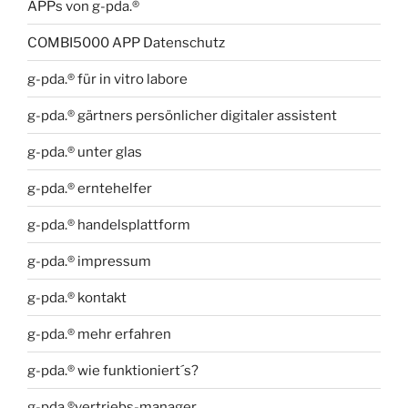
APPs von g-pda.®
COMBI5000 APP Datenschutz
g-pda.® für in vitro labore
g-pda.® gärtners persönlicher digitaler assistent
g-pda.® unter glas
g-pda.® erntehelfer
g-pda.® handelsplattform
g-pda.® impressum
g-pda.® kontakt
g-pda.® mehr erfahren
g-pda.® wie funktioniert´s?
g-pda.®vertriebs-manager