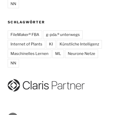
NN
SCHLAGWÖRTER
FileMaker® FBA
g-pda.® unterwegs
Internet of Plants
KI
Künstliche Intelligenz
Maschinelles Lernen
ML
Neurone Netze
NN