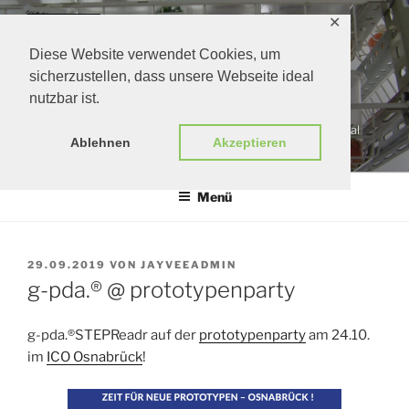
Zum
✕
Inhalt
springen
Diese Website verwendet Cookies, um
sicherzustellen, dass unsere Webseite ideal
nutzbar ist.
G-PDA.®
gärtners persönlicher digitaler assistent | growers personal
Ablehnen
Akzeptieren
digital assistant
Menü
VERÖFFENTLICHT
29.09.2019
VON
JAYVEEADMIN
AM
g-pda.® @ prototypenparty
g-pda.®STEPReadr auf der
prototypenparty
am 24.10.
im
ICO Osnabrück
!