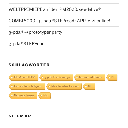
WELTPREMIERE auf der IPM2020: seedalive®
COMBI 5000 – g-pda.®STEPreadr APP jetzt online!
g-pda.® @ prototypenparty
g-pda.®STEPReadr
SCHLAGWÖRTER
FileMaker® FBA
g-pda.® unterwegs
Internet of Plants
KI
Künstliche Intelligenz
Maschinelles Lernen
ML
Neurone Netze
NN
SITEMAP