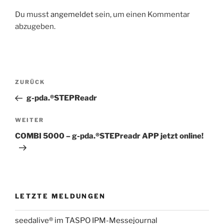
Du musst
angemeldet
sein, um einen Kommentar
abzugeben.
Beitragsnavigation
Vorheriger
ZURÜCK
Beitrag
g-pda.®STEPReadr
Nächster
WEITER
Beitrag
COMBI 5000 – g-pda.®STEPreadr APP jetzt online!
LETZTE MELDUNGEN
seedalive® im TASPO IPM-Messejournal