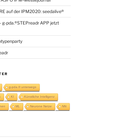
 auf der IPM2020: seedalive®
g-pda.®STEPreadr APP jetzt
otypenparty
eadr
TER
g-pda.® unterwegs
s
KI
Künstliche Intelligenz
rnen
ML
Neurone Netze
NN