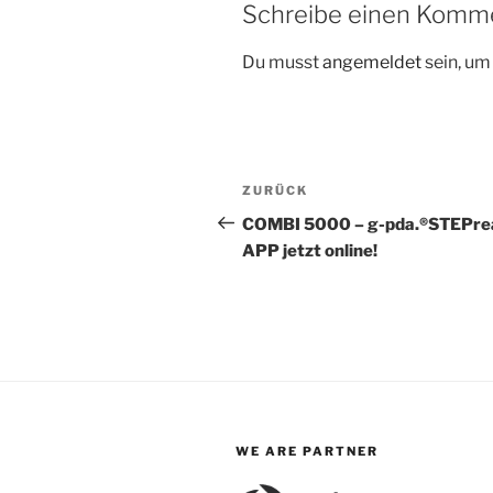
Schreibe einen Komm
Du musst
angemeldet
sein, u
Beitragsnavigation
Vorheriger
ZURÜCK
Beitrag
COMBI 5000 – g-pda.®STEPre
APP jetzt online!
WE ARE PARTNER