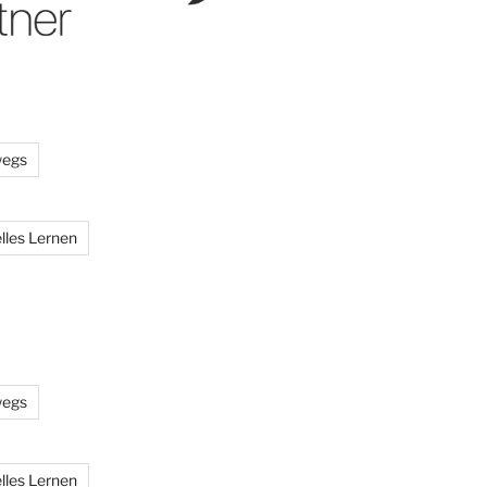
wegs
lles Lernen
wegs
lles Lernen