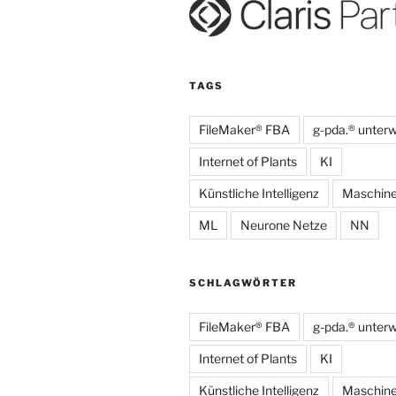
TAGS
FileMaker® FBA
g-pda.® unter
Internet of Plants
KI
Künstliche Intelligenz
Maschine
ML
Neurone Netze
NN
SCHLAGWÖRTER
FileMaker® FBA
g-pda.® unter
Internet of Plants
KI
Künstliche Intelligenz
Maschine