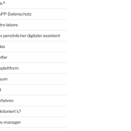
a.®
PP Datenschutz
itro labore
s persönlicher digitaler assistent
las
lfer
splattform
ssum
t
rfahren
ktioniert´s?
ebs-manager