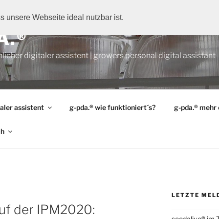
 unsere Webseite ideal nutzbar ist.
A.®
licher digitaler assistent | growers personal digital assistant
aler assistent
g-pda.® wie funktioniert´s?
g-pda.® mehr 
ch
LETZTE MEL
f der IPM2020:
seedalive® im