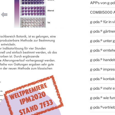
APPs von g-pd
COMBI5000 A
g-pda.® für in v
g-pda.® gärtner
g-pda.® unter g
g-pda.® erntehe
g-pda.® handel
g-pda.® impre
g-pda.® kontak
g-pda.® mehr e
g-pda.® wie fun
g-pda.®vertri