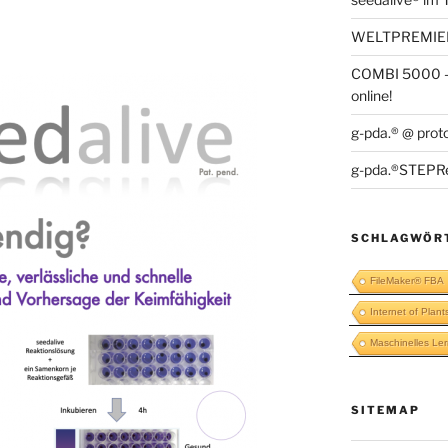
WELTPREMIERE
COMBI 5000 – 
online!
g-pda.® @ prot
g-pda.®STEPR
SCHLAGWÖR
FileMaker® FBA
Internet of Plant
Maschinelles Le
SITEMAP