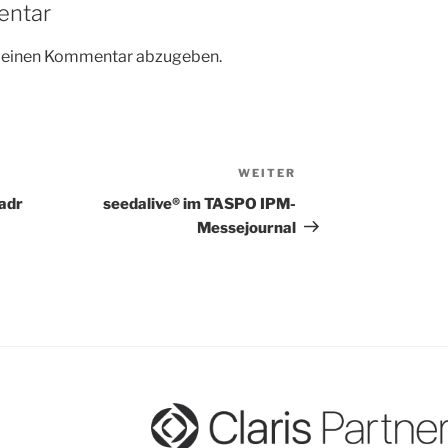
entar
m einen Kommentar abzugeben.
WEITER
Nächster
Beitrag
adr
seedalive® im TASPO IPM-
Messejournal