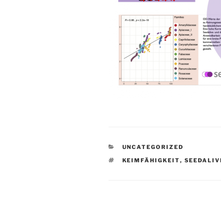
KATEGORIEN
UNCATEGORIZED
SCHLAGWÖRTER
KEIMFÄHIGKEIT
,
SEEDALIV