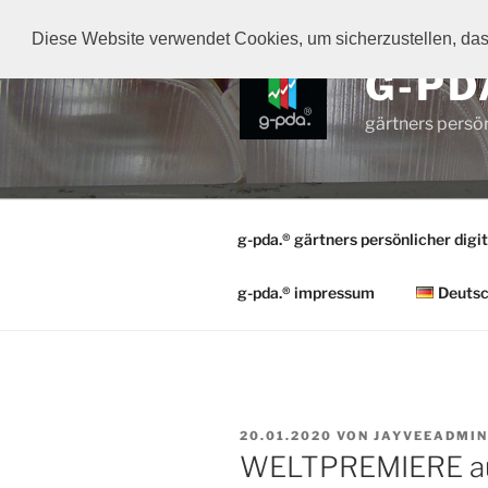
Zum
Inhalt
Diese Website verwendet Cookies, um sicherzustellen, dass
springen
G-PD
gärtners persön
g-pda.® gärtners persönlicher digit
g-pda.® impressum
Deuts
VERÖFFENTLICHT
20.01.2020
VON
JAYVEEADMIN
AM
WELTPREMIERE au